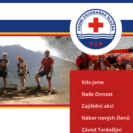
Kdo jsme
Naše činnost
Zajištění akcí
Nábor nových členů
Závod Tvrdošíjní