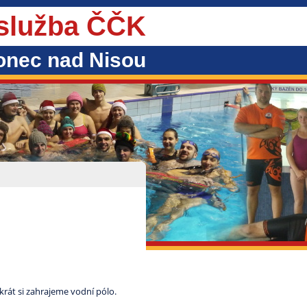
 služba ČČK
onec nad Nisou
krát si zahrajeme vodní pólo.