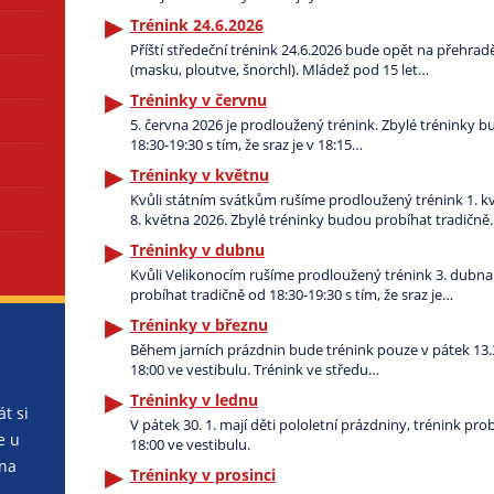
Trénink 24.6.2026
Příští středeční trénink 24.6.2026 bude opět na přehrad
(masku, ploutve, šnorchl). Mládež pod 15 let…
Tréninky v červnu
5. června 2026 je prodloužený trénink. Zbylé tréninky 
18:30-19:30 s tím, že sraz je v 18:15…
Tréninky v květnu
Kvůli státním svátkům rušíme prodloužený trénink 1. k
8. května 2026. Zbylé tréninky budou probíhat tradičně
Tréninky v dubnu
Kvůli Velikonocím rušíme prodloužený trénink 3. dubna
probíhat tradičně od 18:30-19:30 s tím, že sraz je…
Tréninky v březnu
Během jarních prázdnin bude trénink pouze v pátek 13.3.
18:00 ve vestibulu. Trénink ve středu…
Tréninky v lednu
t si
V pátek 30. 1. mají děti pololetní prázdniny, trénink prob
e u
18:00 ve vestibulu.
 na
Tréninky v prosinci