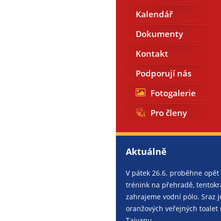
Kalendář
Dokumenty
Kontakt
Podporují nás
Fotogalerie
Pro členy
Aktuálně
V pátek 26.6. proběhne opět
trénink na přehradě, tentokrá
zahrajeme vodní pólo. Sraz j
oranžových veřejných toalet
Tajvanu.