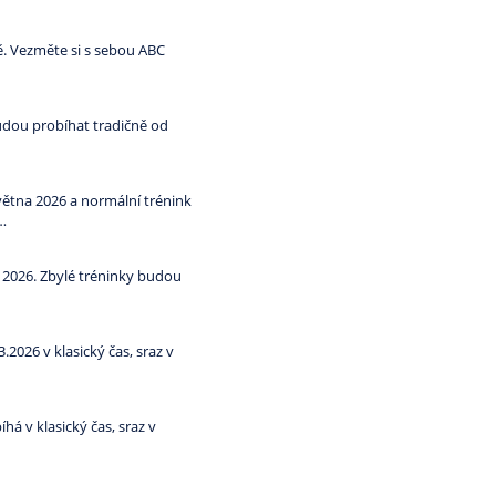
ě. Vezměte si s sebou ABC
budou probíhat tradičně od
větna 2026 a normální trénink
…
 2026. Zbylé tréninky budou
2026 v klasický čas, sraz v
íhá v klasický čas, sraz v