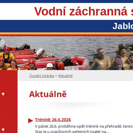
Vodní záchranná
Jabl
Úvodní stránka
>
Aktuálně
Aktuálně
Trénink 26.6.2026
V pátek 26.6. proběhne opět trénink na přehradě, tento
Sraz je u oranžových veřejných toalet na…