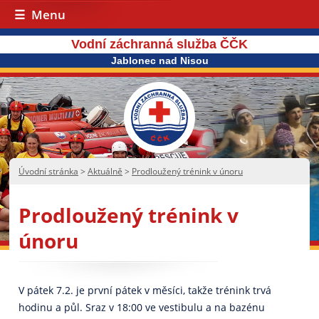
Menu
Vodní záchranná služba ČČK
Jablonec nad Nisou
Úvodní stránka
>
Aktuálně
>
Prodloužený trénink v únoru
Prodloužený trénink v
únoru
V pátek 7.2. je první pátek v měsíci, takže trénink trvá
hodinu a půl. Sraz v 18:00 ve vestibulu a na bazénu