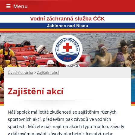
Menu
Vodní záchranná služba ČČK
Jablonec nad Nisou
Úvodní stránka
>
Zajištění akcí
Zajištění akcí
Náš spolek má letité zkušenosti se zajištěním různých
sportovních akcí, především pak závodů ve vodních
sportech. Můžete nás najít na akcích typu triatlon, závody
v dálkovém plavání, závody plachetnic (regaty), nebo