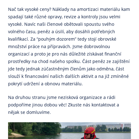
Nač tak vysoké ceny? Náklady na amortizaci materiálu kam
spadají také různé opravy, revize a kontroly jsou velmi
vysoké. Navíc naši členové obětovali spoustu svého
volného času, peněz a úsilí, aby dosáhli potřebných
kvalifikací. Za “pouhým dozorem” tedy stojí obrovské
množství práce na přípravách. Jsme dobrovolnou
organizací a proto je pro nás důležité získávat finanční
prostředky na chod našeho spolku. Část peněz ze zajištění
jde tedy jednak zúčastněným členům jako odměna, část
slouží k financování našich dalších aktivit a na již zmíněné
pokrytí udržení a obnovu materiálu.
Na druhou stranu jsme nezisková organizace a rádi
podpoříme jinou dobou věc! Zkuste nás kontaktovat a
nějak se domluvíme.