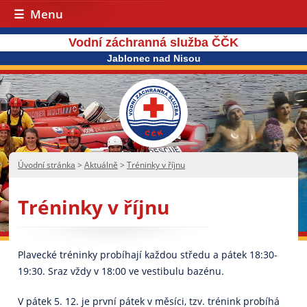
Menu
Vodní záchranná služba ČČK
Jablonec nad Nisou
Úvodní stránka
>
Aktuálně
>
Tréninky v říjnu
Tréninky v říjnu
Plavecké tréninky probíhají každou středu a pátek 18:30-
19:30. Sraz vždy v 18:00 ve vestibulu bazénu.
V pátek 5. 12. je první pátek v měsíci, tzv. trénink probíhá