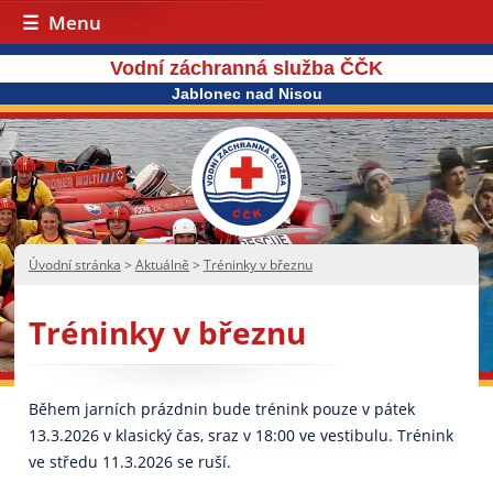
Menu
Vodní záchranná služba ČČK
Jablonec nad Nisou
Úvodní stránka
>
Aktuálně
>
Tréninky v březnu
Tréninky v březnu
Během jarních prázdnin bude trénink pouze v pátek
13.3.2026 v klasický čas, sraz v 18:00 ve vestibulu. Trénink
ve středu 11.3.2026 se ruší.