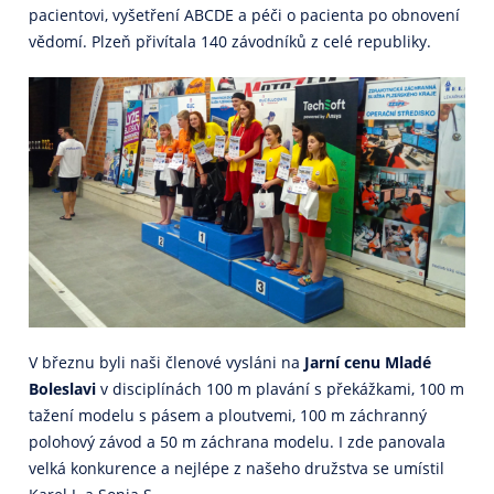
pacientovi, vyšetření ABCDE a péči o pacienta po obnovení
vědomí. Plzeň přivítala 140 závodníků z celé republiky.
V březnu byli naši členové vysláni na
Jarní cenu Mladé
Boleslavi
v disciplínách 100 m plavání s překážkami, 100 m
tažení modelu s pásem a ploutvemi, 100 m záchranný
polohový závod a 50 m záchrana modelu. I zde panovala
velká konkurence a nejlépe z našeho družstva se umístil