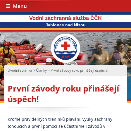
Menu
Vodní záchranná služba ČČK
Jablonec nad Nisou
Úvodní stránka
>
Články
>
První závody roku přinášejí úspěch!
První závody roku přinášejí
úspěch!
Kromě pravidelných tréninků plavání, výuky záchrany
tonoucích a první pomoci se účastníme i závodů v