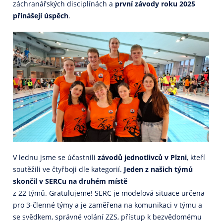
záchranářských disciplínách a
první závody roku 2025
přinášejí úspěch
.
V lednu jsme se účastnili
závodů jednotlivců v Plzni
,
kteří
soutěžili ve čtyřboji dle kategorií.
Jeden z našich týmů
skončil
v SERCu na druhém místě
z 22 týmů.
Gratulujeme!
SERC je modelová situace určena
pro 3-členné týmy a je zaměřena na komunikaci v týmu a
se svědkem, správné volání ZZS, přístup k bezvědomému