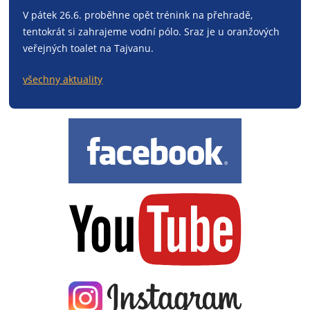
V pátek 26.6. proběhne opět trénink na přehradě,
tentokrát si zahrajeme vodní pólo. Sraz je u oranžových
veřejných toalet na Tajvanu.
všechny aktuality