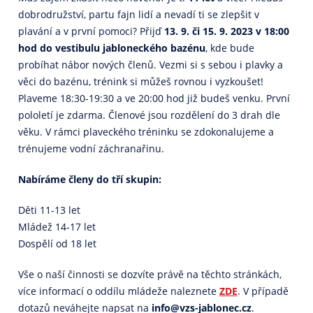
dobrodružství, partu fajn lidí a nevadí ti se zlepšit v
plavání a v první pomoci? Přijď
13. 9. či 15. 9. 2023 v 18:00
hod do vestibulu jabloneckého bazénu
, kde bude
probíhat nábor nových členů. Vezmi si s sebou i plavky a
věci do bazénu, trénink si můžeš rovnou i vyzkoušet!
Plaveme 18:30-19:30 a ve 20:00 hod již budeš venku. První
pololetí je zdarma. Členové jsou rozdělení do 3 drah dle
věku. V rámci plaveckého tréninku se zdokonalujeme a
trénujeme vodní záchranařinu.
Nabíráme členy do tří skupin:
Děti 11-13 let
Mládež 14-17 let
Dospělí od 18 let
Vše o naší činnosti se dozvíte právě na těchto stránkách,
více informací o oddílu mládeže naleznete
ZDE
. V případě
dotazů neváhejte napsat na
info@vzs-jablonec.cz
.