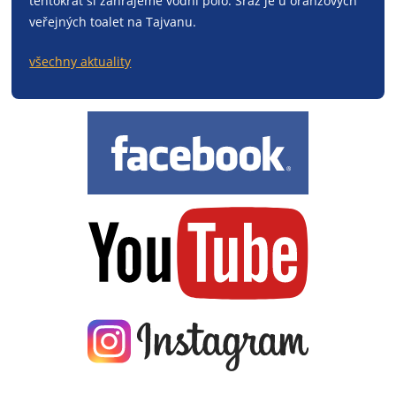
tentokrát si zahrajeme vodní pólo. Sraz je u oranžových
veřejných toalet na Tajvanu.
všechny aktuality