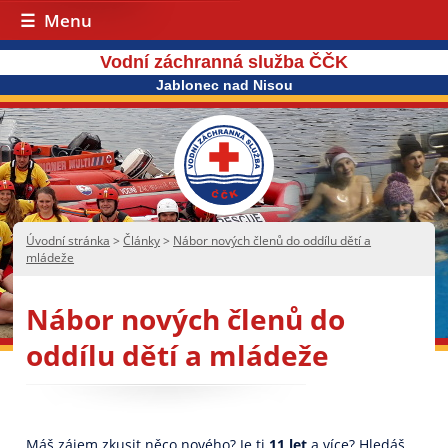
Menu
Vodní záchranná služba ČČK
Jablonec nad Nisou
Úvodní stránka
>
Články
>
Nábor nových členů do oddílu dětí a
mládeže
Nábor nových členů do
oddílu dětí a mládeže
Máš zájem zkusit něco nového? Je ti
11 let
a více? Hledáš