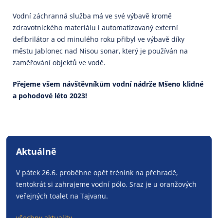
Vodní záchranná služba má ve své výbavě kromě
zdravotnického materiálu i automatizovaný externí
defibrilátor a od minulého roku přibyl ve výbavě díky
městu Jablonec nad Nisou sonar, který je používán na
zaměřování objektů ve vodě.
Přejeme všem návštěvníkům vodní nádrže Mšeno klidné
a pohodové léto 2023!
Aktuálně
V pátek 26.6. proběhne opět trénink na přehradě,
tentokrát si zahrajeme vodní pólo. Sraz je u oranžových
veřejných toalet na Tajvanu.
všechny aktuality