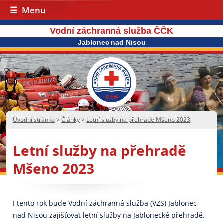
Menu
Vodní záchranná služba ČČK
Jablonec nad Nisou
Úvodní stránka
>
Články
>
Letní služby na přehradě Mšeno 2023
Letní služby na přehradě
Mšeno 2023
I tento rok bude Vodní záchranná služba (VZS) Jablonec
nad Nisou zajišťovat letní služby na Jablonecké přehradě.