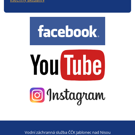
Vodní záchranná služba ČČK Jablonec nad Nisou