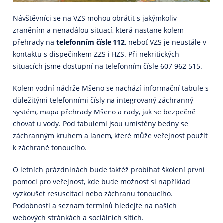
Návštěvníci se na VZS mohou obrátit s jakýmkoliv
zraněním a nenadálou situací, která nastane kolem
přehrady na
telefonním čísle 112
, neboť VZS je neustále v
kontaktu s dispečinkem ZZS i HZS. Při nekritických
situacích jsme dostupní na telefonním čísle 607 962 515.
Kolem vodní nádrže Mšeno se nachází informační tabule s
důležitými telefonními čísly na integrovaný záchranný
systém, mapa přehrady Mšeno a rady, jak se bezpečně
chovat u vody. Pod tabulemi jsou umístěny bedny se
záchranným kruhem a lanem, které může veřejnost použít
k záchraně tonoucího.
O letních prázdninách bude taktéž probíhat školení první
pomoci pro veřejnost, kde bude možnost si například
vyzkoušet resuscitaci nebo záchranu tonoucího.
Podobnosti a seznam termínů hledejte na našich
webových stránkách a sociálních sítích.