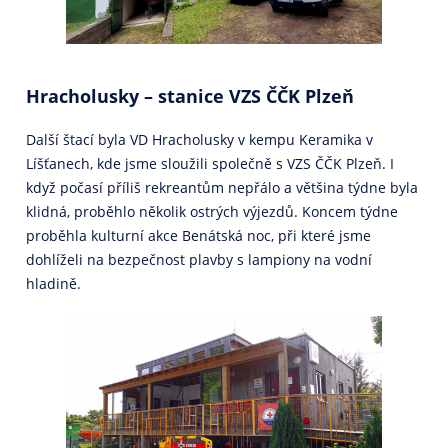
Hracholusky – stanice VZS ČČK
Plzeň
Další štací byla VD Hracholusky v kempu Keramika v
Líšťanech, kde jsme sloužili společně s VZS ČČK Plzeň. I
když počasí příliš rekreantům nepřálo a většina týdne byla
klidná, proběhlo několik ostrých výjezdů. Koncem týdne
proběhla kulturní akce Benátská noc, při které jsme
dohlíželi na bezpečnost plavby s lampiony na vodní
hladině.