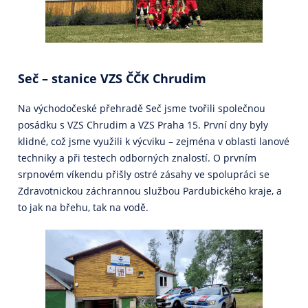
Seč – stanice VZS ČČK Chrudim
Na východočeské přehradě Seč jsme tvořili společnou
posádku s VZS Chrudim a VZS Praha 15. První dny byly
klidné, což jsme využili k výcviku – zejména v oblasti lanové
techniky a při testech odborných znalostí. O prvním
srpnovém víkendu přišly ostré zásahy ve spolupráci se
Zdravotnickou záchrannou službou Pardubického kraje, a
to jak na břehu, tak na vodě.