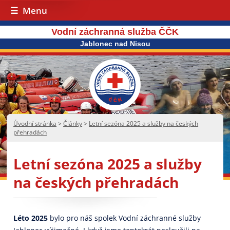
Menu
Vodní záchranná služba ČČK
Jablonec nad Nisou
Úvodní stránka
>
Články
>
Letní sezóna 2025 a služby na českých
přehradách
Letní sezóna 2025 a služby
na českých přehradách
Léto 2025
bylo pro náš spolek Vodní záchranné služby