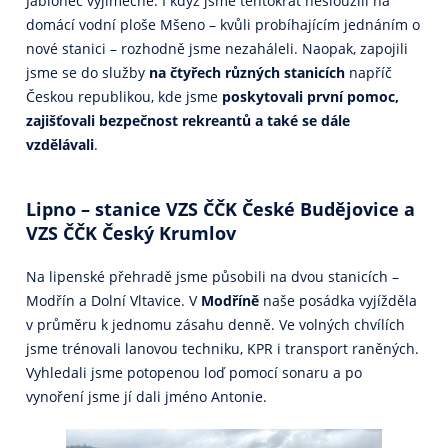
Jablonec výjimečné. I když jsme tentokrát nesloužili na
domácí vodní ploše Mšeno – kvůli probíhajícím jednáním o
nové stanici – rozhodně jsme nezaháleli. Naopak, zapojili
jsme se do služby
na čtyřech různých stanicích
napříč
Českou republikou, kde jsme
poskytovali první pomoc,
zajišťovali bezpečnost rekreantů a také se dále
vzdělávali
.
Lipno – stanice VZS ČČK České Budějovice a
VZS ČČK
Český Krumlov
Na lipenské přehradě jsme působili na dvou stanicích –
Modřín a Dolní Vltavice. V
Modříně
naše posádka vyjížděla
v průměru k jednomu zásahu denně. Ve volných chvílích
jsme trénovali lanovou techniku, KPR i transport raněných.
Vyhledali jsme potopenou loď pomocí sonaru a po
vynoření jsme jí dali jméno Antonie.