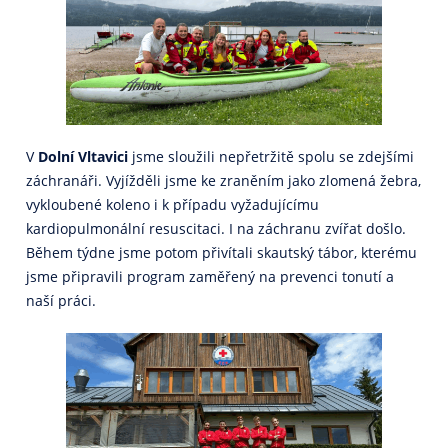
V
Dolní Vltavici
jsme sloužili nepřetržitě spolu se zdejšími
záchranáři. Vyjížděli jsme ke zraněním jako zlomená žebra,
vykloubené koleno i k případu vyžadujícímu
kardiopulmonální resuscitaci. I na záchranu zvířat došlo.
Během týdne jsme potom přivítali skautský tábor, kterému
jsme připravili program zaměřený na prevenci tonutí a
naší práci.