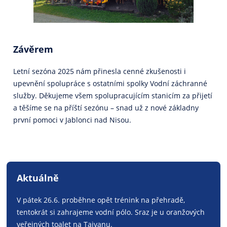
Závěrem
Letní sezóna 2025 nám přinesla cenné zkušenosti i
upevnění spolupráce s ostatními spolky Vodní záchranné
služby. Děkujeme všem spolupracujícím stanicím za přijetí
a těšíme se na příští sezónu – snad už z nové základny
první pomoci v Jablonci nad Nisou.
Aktuálně
V pátek 26.6. proběhne opět trénink na přehradě,
tentokrát si zahrajeme vodní pólo. Sraz je u oranžových
veřejných toalet na Tajvanu.