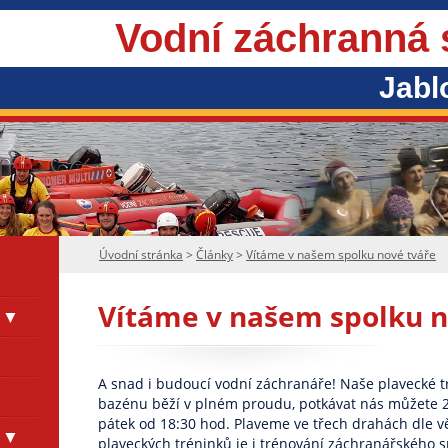
Vodní záchranná
Jabl
Úvodní stránka
>
Články
>
Vítáme v našem spolku nové tváře
Vítáme v našem spolku n
A snad i budoucí vodní záchranáře! Naše plavecké t
bazénu běží v plném proudu, potkávat nás můžete 2x
pátek od 18:30 hod. Plaveme ve třech drahách dle vě
plaveckých tréninků je i trénování záchranářského s