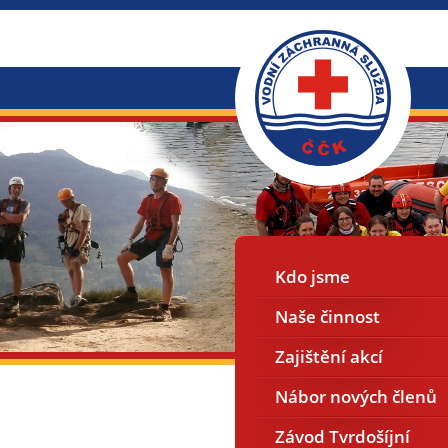
Kdo jsme
Naše činnost
Zajištění akcí
Nábor nových členů
Závod Tvrdošíjní