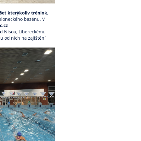
ušet kterýkoliv trénink
,
jabloneckého bazénu. V
c.cz
ad Nisou
,
Libereckému
 od nich na zajištění