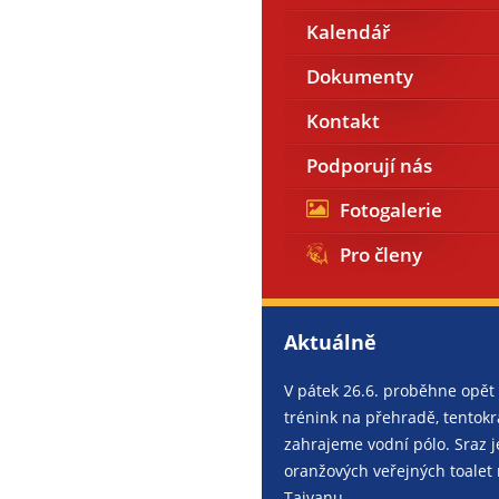
Kalendář
Dokumenty
Kontakt
Podporují nás
Fotogalerie
Pro členy
Aktuálně
V pátek 26.6. proběhne opět
trénink na přehradě, tentokrá
zahrajeme vodní pólo. Sraz j
oranžových veřejných toalet
Tajvanu.