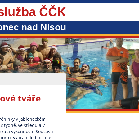
 služba ČČK
onec nad Nisou
ové tváře
réninky v jabloneckém
 týdně, ve středu a v
ku a výkonnosti. Součástí
portu, vybraní jedinci nás