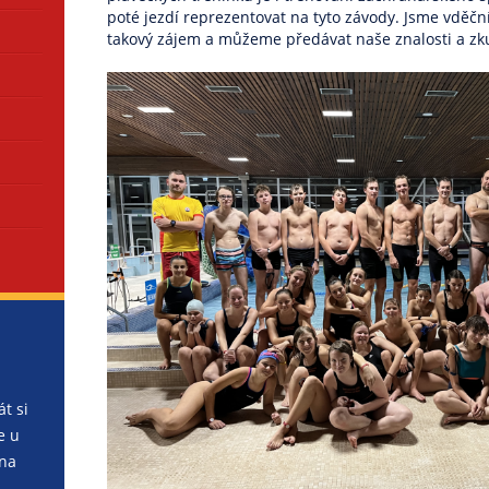
poté jezdí reprezentovat na tyto závody. Jsme vděční
takový zájem a můžeme předávat naše znalosti a zku
t si
e u
 na