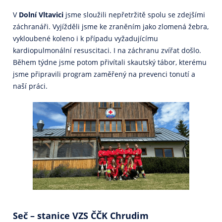
V
Dolní Vltavici
jsme sloužili nepřetržitě spolu se zdejšími
záchranáři. Vyjížděli jsme ke zraněním jako zlomená žebra,
vykloubené koleno i k případu vyžadujícímu
kardiopulmonální resuscitaci. I na záchranu zvířat došlo.
Během týdne jsme potom přivítali skautský tábor, kterému
jsme připravili program zaměřený na prevenci tonutí a
naší práci.
Seč – stanice VZS ČČK Chrudim