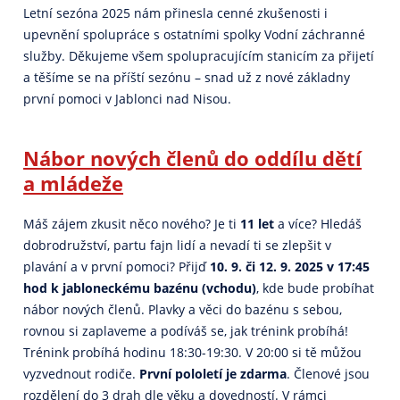
Letní sezóna 2025 nám přinesla cenné zkušenosti i
upevnění spolupráce s ostatními spolky Vodní záchranné
služby. Děkujeme všem spolupracujícím stanicím za přijetí
a těšíme se na příští sezónu – snad už z nové základny
první pomoci v Jablonci nad Nisou.
Nábor nových členů do oddílu dětí
a mládeže
Máš zájem zkusit něco nového? Je ti
11 let
a více? Hledáš
dobrodružství, partu fajn lidí a nevadí ti se zlepšit v
plavání a v první pomoci? Přijď
10. 9. či 12. 9. 2025 v 17:45
hod k jabloneckému bazénu (vchodu)
, kde bude probíhat
nábor nových členů. Plavky a věci do bazénu s sebou,
rovnou si zaplaveme a podíváš se, jak trénink probíhá!
Trénink probíhá hodinu 18:30-19:30. V 20:00 si tě můžou
vyzvednout rodiče.
První pololetí je zdarma
. Členové jsou
rozdělení do 3 drah dle věku a dovedností. V rámci