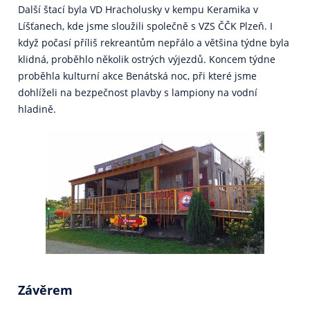
Další štací byla VD Hracholusky v kempu Keramika v
Líšťanech, kde jsme sloužili společně s VZS ČČK Plzeň. I
když počasí příliš rekreantům nepřálo a většina týdne byla
klidná, proběhlo několik ostrých výjezdů. Koncem týdne
proběhla kulturní akce Benátská noc, při které jsme
dohlíželi na bezpečnost plavby s lampiony na vodní
hladině.
Závěrem