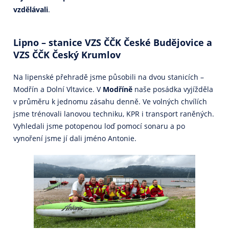
vzdělávali
.
Lipno – stanice VZS ČČK České Budějovice a
VZS ČČK
Český Krumlov
Na lipenské přehradě jsme působili na dvou stanicích –
Modřín a Dolní Vltavice. V
Modříně
naše posádka vyjížděla
v průměru k jednomu zásahu denně. Ve volných chvílích
jsme trénovali lanovou techniku, KPR i transport raněných.
Vyhledali jsme potopenou loď pomocí sonaru a po
vynoření jsme jí dali jméno Antonie.