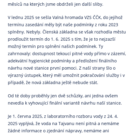
měsíců na kterých jsme obdrželi jen další sliby.
V lednu 2025 se sešla Valná hromada VZS ČČK, do jejíhož
termínu zasedání měly být naše podmínky z roku 2023
splněny. Nebyly. Členská základna se však rozhodla městu
prodloužit termín do 1. 6. 2025 s tím, že je to nejzazší
možný termín pro splnění našich podmínek. Ty
zahrnovaly: dostupnost tekoucí pitné vody přímo v zázemí,
adekvátní hygienické podmínky a předložení finálního
návrhu nové stanice první pomoci. Z naší strany šlo o
výrazný ústupek, který měl umožnit pokračování služby i v
případě, že nová základna ještě nebude stát.
Od té doby proběhly jen dvě schůzky, ani jedna ovšem
nevedla k vyhovující finální variantě návrhu naší stanice.
Je 1. června 2025, z laboratorního rozboru vody z 24. 4.
2025 vyplývá, že voda na Tajvanu není pitná a nemáme
žádné informace o zjednání nápravy, nemáme ani