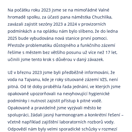
Na počátku roku 2023 jsme se na mimořádné Valné
hromadě spolku, za účasti pana náměstka Chuchlíka,
zavázali zajistit sezóny 2023 a 2024 v provizorních
podmínkách a na oplátku nám bylo slíbeno, že do ledna
2025 bude vybudována nová stanice první pomoci.
Přestože problematiku důstojného a funkčního zázemí
řešíme s městem bez většího posunu už více než 17 let,
učinili jsme tento krok s důvěrou v daný závazek.
Už v březnu 2023 jsme byli předběžně informováni, že
voda na Tajvanu, kde je roky situované zázemí VZS, není
pitná. Od té doby proběhla řada jednání, ve kterých jsme
opakovaně upozorňovali na nevyhovující hygienické
podmínky i nutnost zajistit přístup k pitné vodě.
Opakovaně a pravidelně jsme vyzývali město ke
spolupráci, žádali jasný harmonogram a konkrétní řešení –
včetně například zajištění laboratorních rozborů vody.
Odpovědí nám byly velmi sporadické schůzky v rozmezí