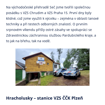
Na východočeské přehradě Seč jsme tvořili společnou
posádku s VZS Chrudim a VZS Praha 15. První dny byly
klidné, což jsme využili k výcviku – zejména v oblasti lanové
techniky a při testech odborných znalostí. O prvním
srpnovém víkendu přišly ostré zásahy ve spolupráci se
Zdravotnickou záchrannou službou Pardubického kraje, a
to jak na břehu, tak na vodě.
Hracholusky – stanice VZS ČČK
Plzeň