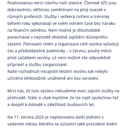
finalizovanou verzi návrhu naší stanice. Členové VZS jsou
dobrovolníci, většinou zaměstnaní na plný úvazek v
různých profesích. Služby i veškerá cvičení a tréninky
během roku vykonávají ve svém volném čase bez nároku
na finanční odměnu. Není možné je dlouhodobě
ponechávat v nejistotě ohledně zajištění důstojného
zázemí. Plánování směn a organizace celé sezóny vyžadují
čas a předvídatelné podmínky – v červnu, pouhý měsíc
před začátkem sezóny, už není možné vše odpovědně
připravit a službu zorganizovat .
Naše rozhodnutí nezajistit letošní sezónu tak nebylo
učiněno lehkovážně, unáhleně ani bez varování.
Mrzí nás, že tuto sezónu nebudeme moci zajistit služby na
přehradě. Stále si však myslíme, že lze najít společnou řeč
a dospět k dohodě v záležitosti budoucích let.
Na 11. června 2025 je naplánováno další jednání s
vedením města, kterého se zúčastní také prezident Vodní