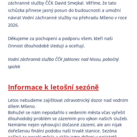
záchranné služby ČČK David Smejkal. Věříme, že tato
schůzka přinese jasný posun do budoucnosti a umožní
návrat Vodní záchranné služby na přehradu Mšeno v roce
2026.
Děkujeme za pochopení a podporu všem, kteří naši
činnost dlouhodobě sledují a oceňují.
Vodní záchranná služba ČČK Jablonec nad Nisou, pobočný
spolek
Informace k letošní sezóně
Letos nebudeme zajišťovat zdravotnický dozor nad vodním
dílem Mšeno.
Bohužel se nám nepodařilo s vedením města včas vyřešit
dlouhodobý problém se zázemím pro výkon našich služeb.
Nemáme nejen vyhovující dočasné zázemí, ale ani nijak
dořešenou finální podobu naší trvalé stanice. Sezóna
začíná za necelý měsíc a stále jsme drženi v nejistotě,