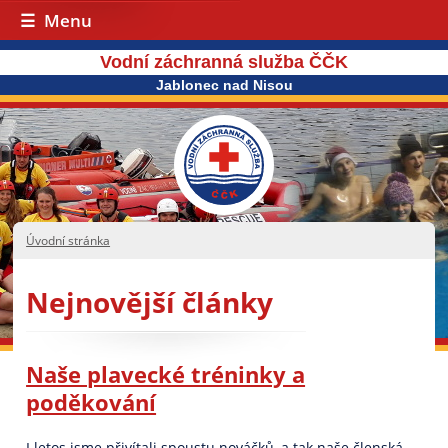
Menu
Vodní záchranná služba ČČK
Jablonec nad Nisou
Úvodní stránka
Nejnovější články
Naše plavecké tréninky a
poděkování
I letos jsme přivítali spoustu nováčků, a tak naše členská