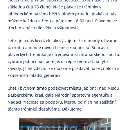
základna čítá 75 členů. Naše plavecké tréninky v
jabloneckém bazénu běží v plném proudu, potkávat nás
můžete každou středu a pátek od 18:30 hod. Plaveme ve
třech drahách dle věku a výkonnosti.
Letos je o náš kroužek takový zájem, že mnohdy užíváme i
4. dráhu a máme novou trenérskou posilu. Součástí
plaveckých tréninků je i trénování záchranářského sportu,
vybraní jedinci nás poté jezdí reprezentovat na tyto
závody. Jsme vděční, že můžeme předávat naše znalosti a
zkušenosti mladší generaci.
Chtěli bychom tímto poděkovat městu Jablonci nad Nisou
a Liberckému kraji, dále Národní sportovní agentuře a
Nadaci Preciosa za podporu, kterou od nich na zajištění
těchto tréninků dostáváme. Děkujeme!